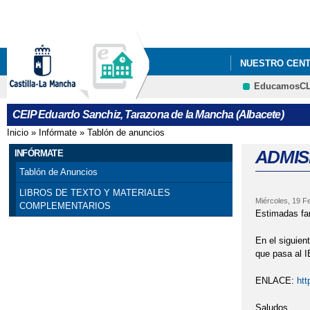
NUESTRO CEN
EducamosC
CEIP Eduardo Sanchiz, Tarazona de la Mancha (Albacete)
Inicio
»
Infórmate
»
Tablón de anuncios
Se encuentra usted aquí
ADMIS
INFÓRMATE
Tablón de Anuncios
LIBROS DE TEXTO Y MATERIALES
Miércoles, 19 F
COMPLEMENTARIOS
Estimadas fa
En el siguien
que pasa al I
ENLACE:
ht
Saludos.