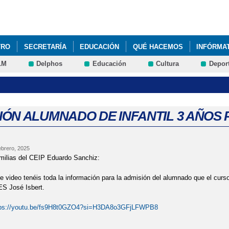
Pasar al
contenido
principal
TRO
SECRETARÍA
EDUCACIÓN
QUÉ HACEMOS
INFÓRMA
LM
Delphos
Educación
Cultura
Depor
IÓN ALUMNADO DE INFANTIL 3 AÑOS P
ebrero, 2025
milias del CEIP Eduardo Sanchiz:
te video tenéis toda la información para la admisión del alumnado que el curs
ES José Isbert.
tps://youtu.be/fs9H8t0GZO4?si=H3DA8o3GFjLFWPB8