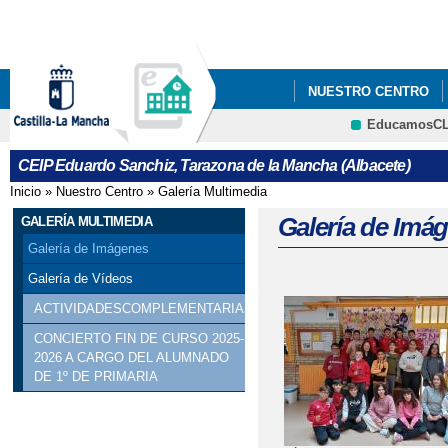
Pa
co
pri
NUESTRO CENTRO
EducamosC
EQUIPO DIRECTIVO 
CRFP
CEIP Eduardo Sanchiz, Tarazona de la Mancha (Albacete)
Inicio
»
Nuestro Centro
»
Galería Multimedia
Se encuentra usted aquí
Galería de Imá
GALERÍA MULTIMEDIA
Galería de Imágenes
Galería de Vídeos
ACTIVIDADESCOMPLEMENTARIAS
Páginas
CONCIERTO FIN DE CURSO 2025-
2026 A CARGO DEL ALUMNADO
DE 1º DE PRIMARIA