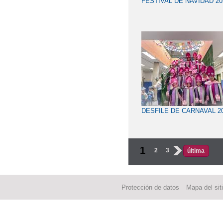
FESTIVAL DE NAVIDAD 20
DESFILE DE CARNAVAL 2
1
2
3
›
última
Protección de datos
Mapa del sit